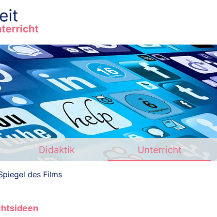
Das Projekt
Hintergrund
Didaktik
Unterricht
Didaktik
Unterricht
Materialien
Spiegel des Films
Glossar
chtsideen