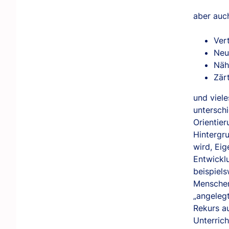
aber auc
Ver
Neu
Näh
Zärt
und viele
untersch
Orientie
Hintergr
wird, Ei
Entwickl
beispiel
Menschen
„angeleg
Rekurs a
Unterrich