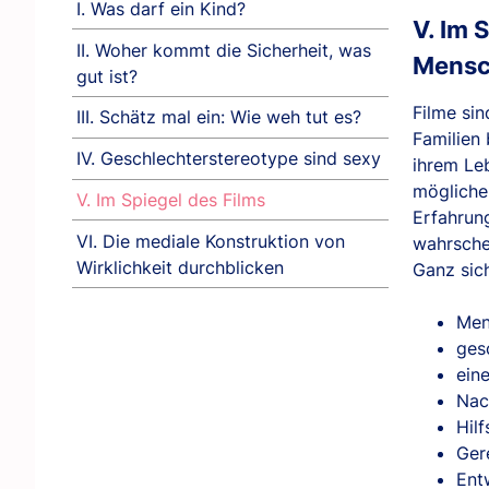
I. Was darf ein Kind?
V. Im 
II. Woher kommt die Sicherheit, was
Mensc
gut ist?
Filme sin
III. Schätz mal ein: Wie weh tut es?
Familien 
IV. Geschlechterstereotype sind sexy
ihrem Leb
mögliche 
V. Im Spiegel des Films
Erfahrun
VI. Die mediale Konstruktion von
wahrschei
Wirklichkeit durchblicken
Ganz sic
Men
ges
ein
Nac
Hilf
Ger
Ent