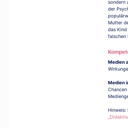
sondern 
der Psyc
populärwi
Mutter de
das Kind 
falschen
Kompete
Medien a
Wirkunge
Medien i
Chancen 
Medienge
Hinweis:
„Didakti